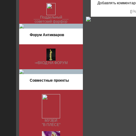
Добавлять комментар
[
Р
___Поддельный___
советский фарфор
Форум Антикваров
⇒ВХОД НА ФОРУМ
Совместные проекты
МУЗЕЙ
"В ПЛЁСЕ"