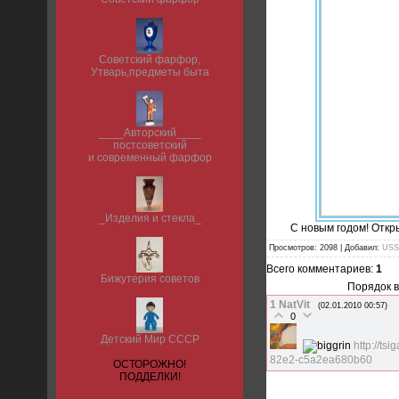
Советский фарфор,
Утварь,предметы быта
____Авторский____
постсоветский
и современный фарфор
_Изделия и стекла_
С новым годом! Откры
Просмотров: 2098 | Добавил:
USS
Всего комментариев:
1
Бижутерия советов
Порядок 
1
NatVit
(02.01.2010 00:57)
0
Детский Мир СССР
http://ts
82e2-c5a2ea680b60
ОСТОРОЖНО!
ПОДДЕЛКИ!