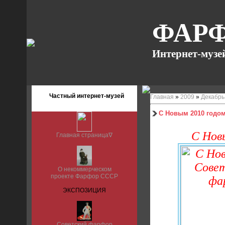
ФАРФ
Интернет-музе
Частный интернет-музей
Главная
»
2009
»
Декабрь
С Новым 2010 годом
С Нов
Главная страница∇
О некоммерческом
проекте Фарфор СССР
ЭКСПОЗИЦИЯ
Советский фарфор