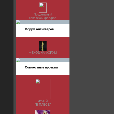
___Поддельный___
советский фарфор
Форум Антикваров
⇒ВХОД НА ФОРУМ
Совместные проекты
МУЗЕЙ
"В ПЛЁСЕ"