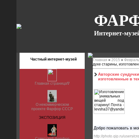
ФАРФ
Интернет-музе
Частный интернет-музей
Главная
»
2015
»
Феврал
духе старины, изготовлен
Авторские сундучки
изготовленные в те
Главная страница∇
О некоммерческом
проекте Фарфор СССР
ЭКСПОЗИЦИЯ
Добро пожаловать в мо
http://photo.qip.ru/users/
Советский фарфор