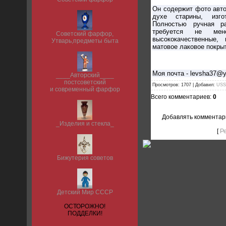
Он содержит фото авто
духе старины, изго
Полностью ручная р
требуется не ме
Советский фарфор,
высококачественные,
Утварь,предметы быта
матовое лаковое покры
Моя почта - levsha37@y
____Авторский____
постсоветский
Просмотров: 1707 | Добавил:
USS
и современный фарфор
Всего комментариев:
0
Добавлять комментар
_Изделия и стекла_
[
Р
Бижутерия советов
Детский Мир СССР
ОСТОРОЖНО!
ПОДДЕЛКИ!