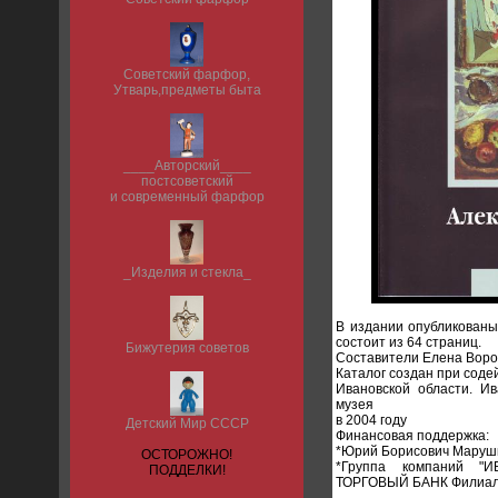
Советский фарфор,
Утварь,предметы быта
____Авторский____
постсоветский
и современный фарфор
_Изделия и стекла_
В издании опубликованы
состоит из 64 страниц.
Бижутерия советов
Составители Елена Воро
Каталог создан при соде
Ивановской области. Ив
музея
в 2004 году
Детский Мир СССР
Финансовая поддержка:
*Юрий Борисович Маруш
ОСТОРОЖНО!
*Группа компаний 
ПОДДЕЛКИ!
ТОРГОВЫЙ БАНК Филиа