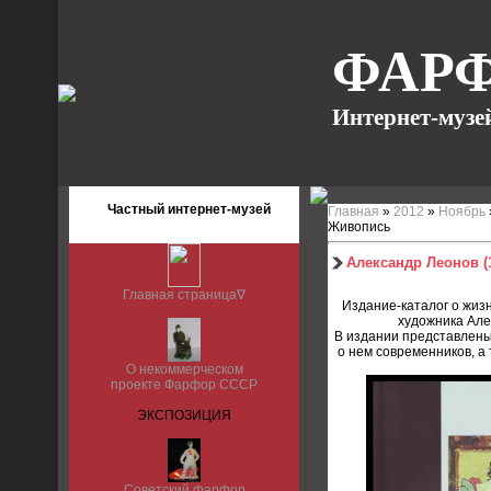
ФАРФ
Интернет-музе
Частный интернет-музей
Главная
»
2012
»
Ноябрь
Живопись
Александр Леонов (
Главная страница∇
Издание-каталог о жиз
художника Але
В издании представлены
о нем современников, а
О некоммерческом
проекте Фарфор СССР
ЭКСПОЗИЦИЯ
Советский фарфор