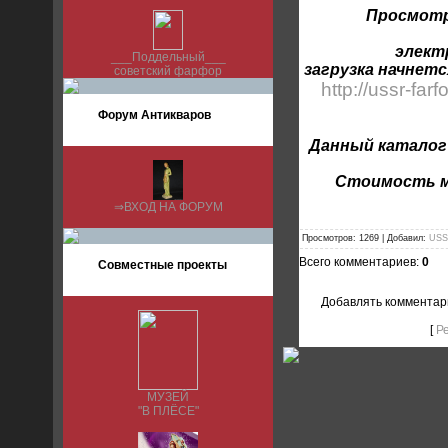
Просмотр
элект
___Поддельный___
загрузка начнетс
советский фарфор
http://ussr-far
Форум Антикваров
Данный каталог
Стоимость м
⇒ВХОД НА ФОРУМ
Просмотров: 1269 | Добавил:
USS
Всего комментариев:
0
Совместные проекты
Добавлять комментар
[
Р
МУЗЕЙ
"В ПЛЁСЕ"