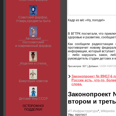
Советский фарфор,
Кадр из м/с «Ну, погоди!»
Утварь,предметы быта
В ВГТРК посчитали, что приклю
здоровью и развитию, сообщает
____Авторский____
постсоветский
Как сообщили радиостанции 
и современный фарфор
противоречит новому федераль
информации, который вступает в
– либо нарушать закон, либ
руководитель студии детских и
_Изделия и стекла_
Просмотров:
827
|
Добавил:
USSR-FARFO
Законопроект № 89417-6 п
России есть, что-то, бол
Бижутерия советов
слова.
Законопроект №
Детский Мир СССР
втором и трет
ОСТОРОЖНО!
ПОДДЕЛКИ!
ИТ-Инфраструктура
*
,
Wikipedia
Увы, протест