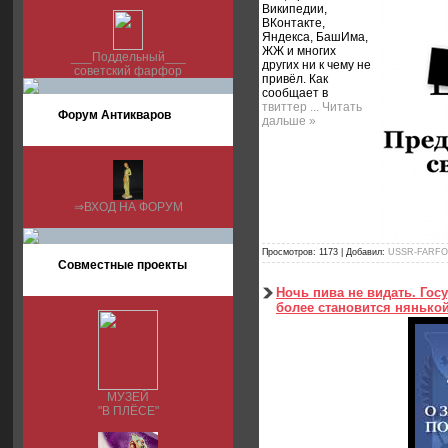
Википедии,
ВКонтакте,
Яндекса, БашИма,
ЖЖ и многих
___Поддельный___
других ни к чему не
советский фарфор
привёл. Как
сообщает в
твиттер
...
Читать
Форум Антикваров
дальше »
⇒ВХОД НА ФОРУМ
Просмотров:
1173
|
Добавил:
USSR-FARF
Совместные проекты
Ночь пива не видать. Гос
более становится нянькой
МУЗЕЙ
"В ПЛЁСЕ"