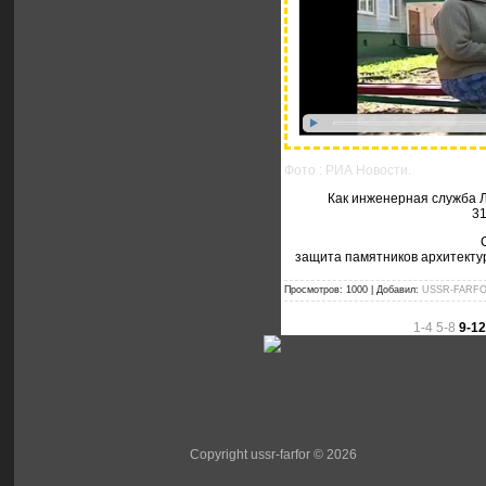
Фото : РИА Новости.
Как инженерная служба 
31
защита памятников архитекту
Просмотров:
1000
|
Добавил:
USSR-FARF
1-4
5-8
9-12
Copyright ussr-farfor © 2026