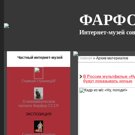
ФАРФО
Интернет-музей со
Частный интернет-музей
Главная
»
Архив материалов
В России мультфильм «Ну
будут показывать ночью
Главная страница∇
О некоммерческом
проекте Фарфор СССР
ЭКСПОЗИЦИЯ
Советский фарфор