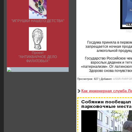
"ИГРУШКИ НАШЕГО ДЕТСТВА"
htt
Госдума приняла в первом
запрещается ночная продажа
алкогольной продукци
Проект
"АНТИКВАРНОЕ ДЕЛО
Государство Российское чем
ФИЛАТОВЫХ"
взрослых дяденек и тет
«патернализм». От латинского
Здорово снова почувств
Просмотров:
827
|
Добавил:
USSR-FARFO
Как инженерная служба Л