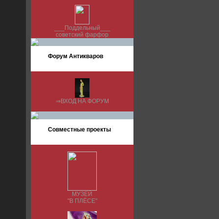
___Поддельный___
советский фарфор
Форум Антикваров
⇒ВХОД НА ФОРУМ
Совместные проекты
МУЗЕЙ
"В ПЛЁСЕ"