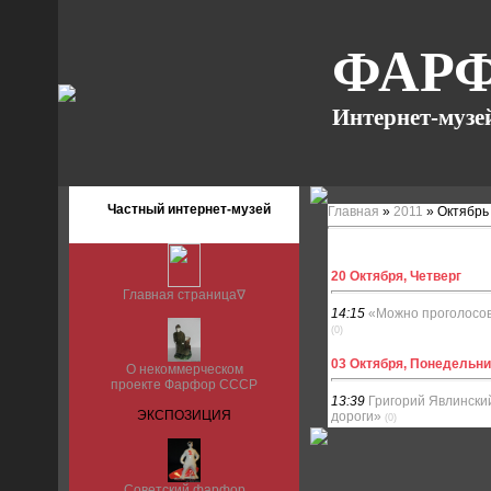
ФАРФ
Интернет-музе
Частный интернет-музей
Главная
»
2011
»
Октябрь
20 Октября, Четверг
Главная страница∇
14:15
«Можно проголосова
(0)
03 Октября, Понедельни
О некоммерческом
проекте Фарфор СССР
13:39
Григорий Явлински
ЭКСПОЗИЦИЯ
дороги»
(0)
Советский фарфор