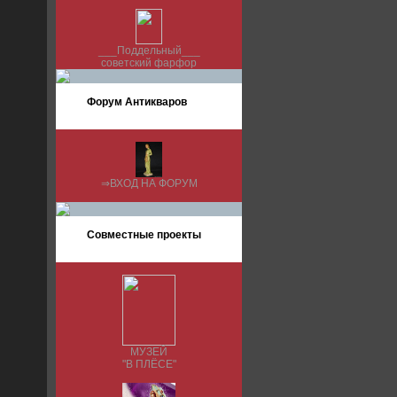
___Поддельный___
советский фарфор
Форум Антикваров
⇒ВХОД НА ФОРУМ
Совместные проекты
МУЗЕЙ
"В ПЛЁСЕ"