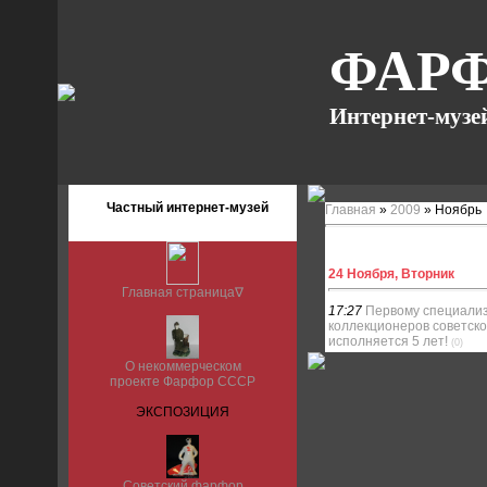
ФАРФ
Интернет-музе
Частный интернет-музей
Главная
»
2009
»
Ноябрь
24 Ноября, Вторник
Главная страница∇
17:27
Первому специали
коллекционеров советско
исполняется 5 лет!
(0)
О некоммерческом
проекте Фарфор СССР
ЭКСПОЗИЦИЯ
Советский фарфор