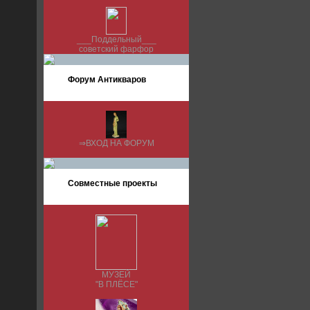
___Поддельный___
советский фарфор
Форум Антикваров
⇒ВХОД НА ФОРУМ
Совместные проекты
МУЗЕЙ
"В ПЛЁСЕ"