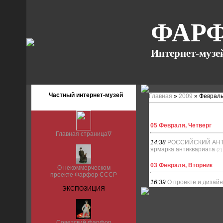
ФАРФ
Интернет-музе
Частный интернет-музей
Главная
»
2009
»
Феврал
05 Февраля, Четверг
Главная страница∇
14:38
РОССИЙСКИЙ АНТИ
ярмарка антиквариата
(2)
03 Февраля, Вторник
О некоммерческом
проекте Фарфор СССР
16:39
О проекте и дизайн
ЭКСПОЗИЦИЯ
Советский фарфор