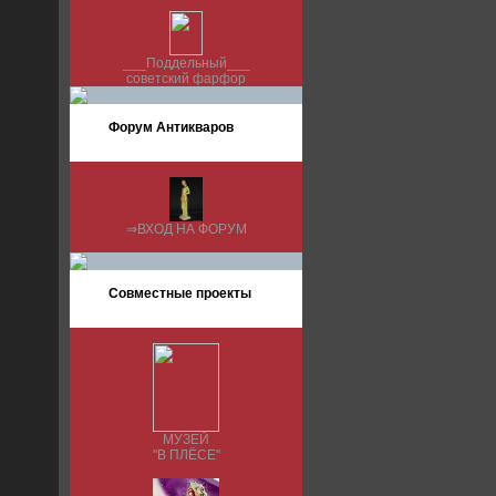
___Поддельный___
советский фарфор
Форум Антикваров
⇒ВХОД НА ФОРУМ
Совместные проекты
МУЗЕЙ
"В ПЛЁСЕ"