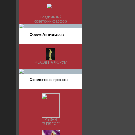
___Поддельный___
советский фарфор
Форум Антикваров
⇒ВХОД НА ФОРУМ
Совместные проекты
МУЗЕЙ
"В ПЛЁСЕ"