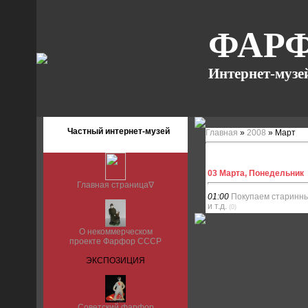
ФАРФ
Интернет-музе
Частный интернет-музей
Главная
»
2008
»
Март
03 Марта, Понедельник
Главная страница∇
01:00
Покупаем старинн
и т.д.
(0)
О некоммерческом
проекте Фарфор СССР
ЭКСПОЗИЦИЯ
Советский фарфор