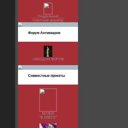
___Поддельный___
советский фарфор
Форум Антикваров
⇒ВХОД НА ФОРУМ
Совместные проекты
МУЗЕЙ
"В ПЛЁСЕ"